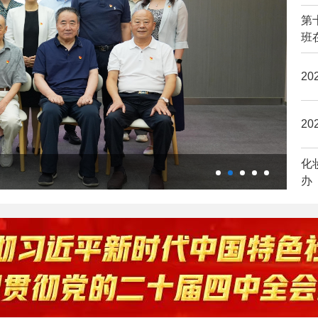
监
第
流
班
2
2
化
高研院组织参观中国工人运动历史
办