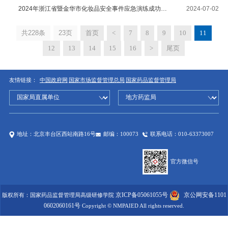
2024年浙江省暨金华市化妆品安全事件应急演练成功举办
2024-07-02
共
228
条
23
页
首页
<
7
8
9
10
11
12
13
14
15
16
>
尾页
友情链接：
中国政府网
国家市场监督管理总局
国家药品监督管理局
地址：北京丰台区西站南路16号
邮编：100073
联系电话：010-63373007
官方微信号
京ICP备05061055号
京公网安备1101
版权所有：国家药品监督管理局高级研修学院
0602060161号
Copyright © NMPAIED All rights reserved.