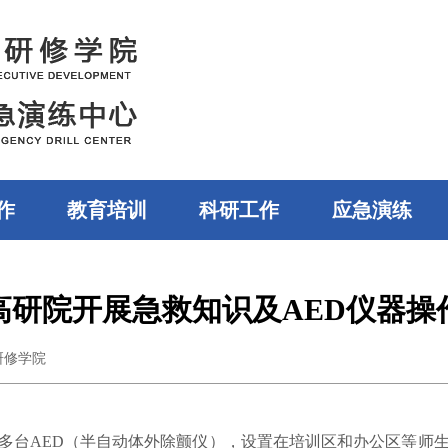
作
教育培训
科研工作
应急演练
高研院开展急救知识及AED仪器操
研修学院
多
台
AED
（半
自动体外除颤
仪
）
，
设置在培训区和办公区等师