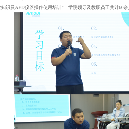
救
知识
及AED
仪器
操作使用
培训
”
，
学
院领导
及教职员工共计
6
0
余