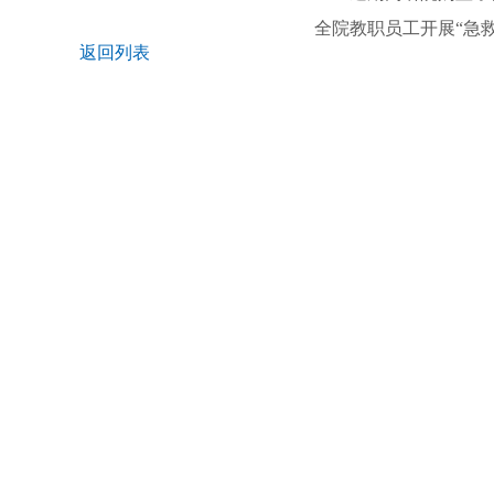
全
院教职员工
开展
“
急
返回列表