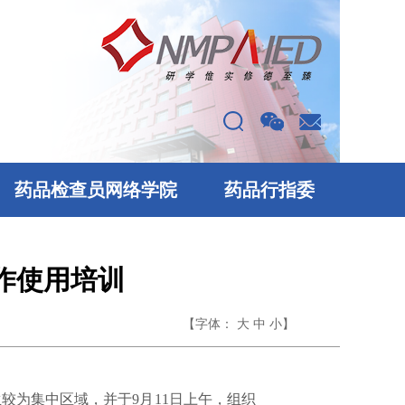
药品检查员网络学院
药品行指委
作使用培训
【字体：
】
大
中
小
生较为集中区域，并于
9
月
11
日
上
午
，
组织