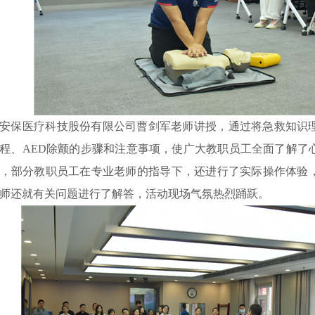
安保医疗科技股份有限公司曹剑军老师讲授
，
通过
将急救知识
程、AED除颤的步骤和注意事项，使广大
教职员
工
全面了解了
，部分教
职员
工
在专业老师的指导下，
还进行了
实际操作体验
师还
就有关问题进行了解答，
活动现场气氛热烈踊跃。