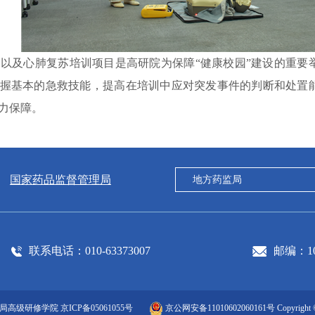
用
以及
心肺复苏培训项目是
高研
院
为保障“健康校园”建设的重要
握基本
的
急救
技能
，
提高在
培训
中应对突发事件的判断和处置
力保障。
国家药品监督管理局
联系电话：010-63373007
邮编：10
理局高级研修学院
京ICP备05061055号
京公网安备11010602060161号
Copyright 