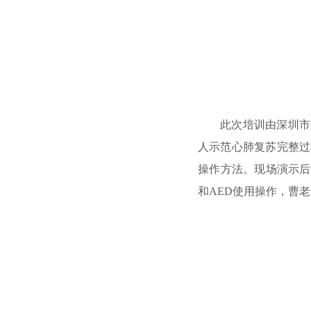
此次
培训由深圳市
人
示范心肺复苏完整过
操作方法。
现场演示后
和AED使用操作，
曹
老