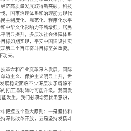
：经济高质量发展取得新突破，科技
步伐，国家治理体系和治理能力现代
民民主制度化、规范化、程序化水平
力和中华文化影响力不断增强；居民
水平明显提升，多层次社会保障体系
斗目标如期实现，平安中国建设扎实
实现第二个百年奋斗目标至关重要。
下功夫
。
科技革命和产业变革深入发展，国际
，单边主义、保护主义明显上升，世
发展稳定面临不少深层次矛盾躲不
部的打压遏制随时可能升级。我国发
可能发生。我们必须增强忧患意识，
牢牢把握五个重大原则：一是坚持和
坚持深化改革开放，五是坚持发扬斗