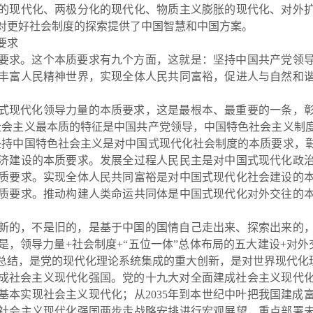
的现代化、两极分化
的现代化、物质主义膨胀的现代化、对外
对更好社会制度的探索提供了中国智慧和中国方案。
要求
要求。这个本质要求有九个方面，这就是：坚持中国共产党领
丰富人民精神世界，实现全体人民共同富裕，促进人与自然和
式现代化领导力量的本质要求，这是最根本、最重要的一条，
社会主义最本质的特征是中国共产党领导，中国特色社会主义制
坚持中国特色社会主义是对中国式现代化社会制度的本质要求，
济建设的本质要求。发展全过程人民民主是对中国式现代化政
质要求。实现全体人民共同富裕是对中国式现代化社会建设的
质要求。推动构建人类命运共同体是中国式现代化对外交往的
。
新的，不是旧的，是基于中国的国情自己走出来、探索出来的
是，领导力量+社会制度+“五位一体”总体布局的五大建设+对外
总结，是党的现代化理论系统集成的重大创新，是对世界现代化
成社会主
义现代化强国。党的十九大对全面建成社会主义现代
35年基本实现社会主义现代化；从2035年到本世纪中叶把我国建
社会主义现代化强国两步走战略安排进行宏观展望，重点部署