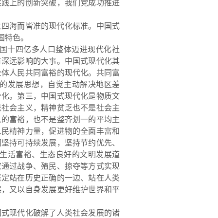
实践上的创新突破，我们党成功推进
之四海而皆准的现代化标准。中国式
国特色。
国十四亿多人口整体迈进现代化社
有深远影响的大事。中国式现代化其
全体人民共同富裕的现代化。共同富
的发展思想，自觉主动解决地区差
分化。第三，中国式现代化是物质文
是社会主义，精神贫乏也不是社会主
人的富裕，也不是整齐划一的平均主
人民精神力量，促进物的全面丰富和
们坚持可持续发展，坚持节约优先、
生活富裕、生态良好的文明发展道
家通过战争、殖民、掠夺等方式实现
坚定站在历史正确的一边、站在人类
展，又以自身发展更好维护世界和平
国式现代化破解了人类社会发展的诸