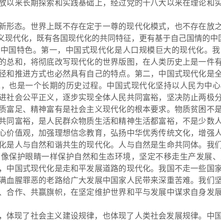
放以来长期探索和实践基础上，经过党的十八大以来在理论和
新形态。世界上既不存在定于一尊的现代化模式，也不存在放
义现代化，既有各国现代化的共同特征，更有基于自己国情的中
的中国特色。第一，中国式现代化是人口规模巨大的现代化。我
的总和，将彻底改写现代化的世界版图，在人类历史上是一件
径和推进方式也必然具有自己的特点。第二，中国式现代化是
求，也是一个长期的历史过程。中国式现代化坚持以人民为中心
进社会公平正义，逐步实现全体人民共同富裕，坚决防止两极
质富足、精神富有是社会主义现代化的根本要求
。物质贫困不
共同富裕，是人民群众物质生活和精神生活都富裕，不是少数
心价值观，加强理想信念教育，弘扬中华优秀传统文化，增强
化是人与自然和谐共生的现代化。人与自然是生命共同体。我
，像保护眼睛一样保护自然和生态环境，坚定不移走生产发展、
，中国式现代化是走和平发展道路的现代化。我国不走一些国
满血腥罪恶的老路给广大发展中国家人民带来深重苦难。我们
、合作、共赢旗帜，在坚定维护世界和平与发展中谋求自身发
，体现了社会主义建设规律，也体现了人类社会发展规律。中