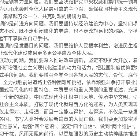
的是领导力量问题。我们要坚决维护党中央权威和集中统一领
为风雨来袭时全体人民最可靠的主心骨，确保我国社会主义现
，集聚起万众一心、共克时艰的磅礴力量。
调的是前进方向问题。我们要坚持以经济建设为中心，坚持四
志不改，既不走封闭僵化的老路，也不走改旗易帜的邪路，坚
运牢牢掌握在自己手中。
强调的是发展目的问题。我们要维护人民根本利益，增进民生
让现代化建设成果更多更公平惠及全体人民。
展动力问题。我们要深入推进改革创新，坚定不移扩大开放，
不断增
强社会主义现代化建设的动力和活力，把我国制度优势更
式手段问题。我们要增强全党全国各族人民的志气、骨气、底
，全力战胜前进道路上各种困难和挑战，依靠顽强斗争打开事业
国式现代化的中国特色、本质要求和重大原则的重要论述，充
一个新的高度。中国式现代化扎根中国大地、传承中华文明、
社会主义本质，打破了现代化就是西方化的迷思，为人类实现
仅走得对、走得通，而且一定能走得好、走得远，不仅是一条
各国、书写人类社会发展新篇章的人间正道。我们要更加紧密
定性意义，增强“四个意识”、坚定“四个自信”、做到“两个维护
切干扰
，风雨无阻向前行，以更加强烈的历史主动精神继续推