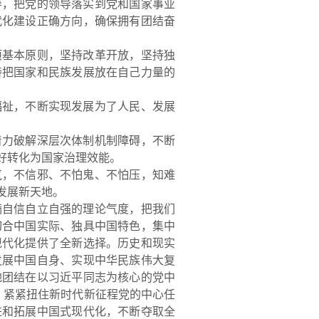
导，把党的领导落实到党和国家事业
代化建设正确方向，确保拥有团结奋
项基本原则，坚持改革开
放，坚持独
持把国家和民族发展放在自己力量的
福祉，不断实现发展为了人民、发展
着力破解深层次体制机制障碍，不断
好转化为国家治理效能。
气，不信邪、不怕鬼、不怕压，知难
发展新天地。
满自信自立自强的理论气度，把我们
切合中国实际、独具中国特色，集
中
现代化提供了全新选择。历史和现实
发展中国自身、实现中华民族伟大复
地团结在以习近平同志为核心的党中
”，紧紧扭住新时代新征程党的中心任
进和拓展中国式现代化，不断夺取全