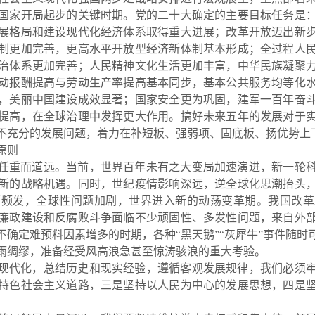
国家开局起步的关键时期。党的二十大确定的主要目标任务是
展格局和建设现代化经济体系取得重大进展；改革
开放迈出新
制更加完善，更高水平开放型经济新体制基本形成；全过程人
治体系更加完善；人民精神文化生活更加丰富，中华民族凝聚
动报酬提高与劳动生产率提高基本同步，基本公共服务均等化
，美丽中国建设成效显著；国家安全更为巩固，建军一百年奋
提高，在全球治理中发挥更大作用。搞好未来五年的发展对于
不充分的发展问题，着力在补短板、强弱项、固底板、扬优势上
原则
任重而道远。当前，世界百年未有之大变局加速演进，新一轮
新的战略机遇。同时，世纪疫情影响深远，逆全球化思潮抬头
荡频发，全球性问题
加剧，世界进入新的动荡变革期。我国改革
廉政建设和反腐败斗争面临不少顽固性、多发性问题，来自外
不确定难预料因素增多的时期，各种“黑天鹅”“灰犀牛”事件随时
雨绸缪，准备经受风高浪急甚至惊涛骇浪的重大考验。
现代化，总结历史和现实经验，遵循客观发展规律，我们必须
特色社会主义道路，三是坚持以人民为中心的发展思想，四是