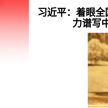
习近平
：
着眼全
力谱写