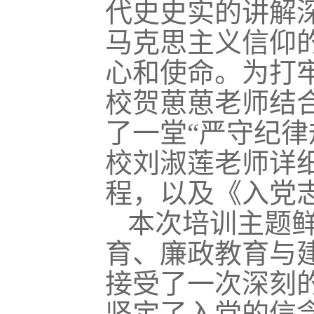
代史史实的讲解
马克思主义信仰
心和使命
。为打
校贺葸葸老师
结
了
一堂
“严守
纪律
校刘淑莲老师详
程，以及《
入党
本次培训主题
育、廉政教育
与建
接受
了一次
深刻
坚定了入党
的
信