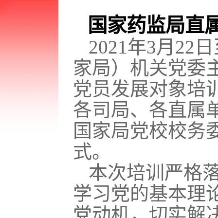
国家
药监
局
直
202
1
年
3月2
2
日
家局
）
机关党委
党员
发展对象培
各司局
、
各直属
国家局党校
校务
式。
本次
培训
严格
学习党的基本理
党动机，切实解