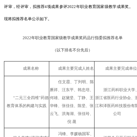
评审，经评审，拟推荐4项成果参评2022年职业教育国家级教学成果奖。
现将拟推荐
名单公示如下
。
2022
年职业教育国家级教学成果奖药品行指委拟推荐名单
（
以下排名不分先后
）
成果名称
成果主要完成人姓名
成果主要完成单
任文霞、丁列明、陈
厥祥、汪东平、韩忠培、
浙江药科职业大学
“
二元三全四维
”
药德
何雄、赵黛坚、丁静、王
浙江省医药行业协会、
教育体系的构建与实践
华锋、张佳佳、陈坚、张
江和泽医药科技股份有
云飞、洪海湖、张佳玲、
公司
倪 晟
冯锋、李媛杨国军、