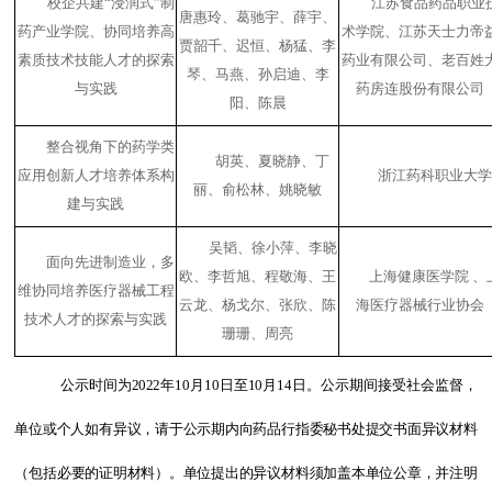
校企共建
“
浸润式
”
制
江苏食品药品职业
唐惠玲、葛驰宇、薛宇、
药产业学院、协同培养高
术学院、江苏天士力帝
贾韶千、迟恒、杨猛、李
素质技术技能人才的探索
药业有限公司、老百姓
琴、马燕、孙启迪、李
与实践
药房连股份有限公司
阳、陈晨
整合视角下的药学类
胡英、夏晓静、丁
应用创新人才培养体系构
浙江药科职业大
丽、俞松林、姚晓敏
建与实践
吴韬、徐小萍、李晓
面向先进制造业，多
欧、李哲旭、程敬海、王
上海健康医学院 、
维协同培养医疗器械工程
云龙、杨戈尔、张欣、陈
海医疗器械行业协会
技术人才的探索与实践
珊珊、周亮
公示时间
为
2022
年
10
月
10
日至
10
月
14
日。公示期间接受社会监督，
单位或个人如有异议，请于公示期内向
药品行指委秘书处
提交书面异议材料
（包括必要的证明材料）。单位提出的异议材料须加盖本单位公章，并注明