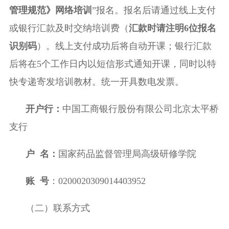
管理规范》网络培训
”
报名。报名后
请通过线上支付
或银行汇款及时交纳培训费（
汇款时请注明
6
位报名
识别码
）。线上支付成功后将自动开课；银行汇款
后将在
5
个工作日内以短信形式通知开课
，同时以特
快专递寄发培训
教材。统一开具数电发票。
开户行
：
中国工商银行股份有限公司北京太平桥
支行
户
名：
国家药品监督管理局高级研修学院
账
号
：
0200020309014403952
（二）联系方式