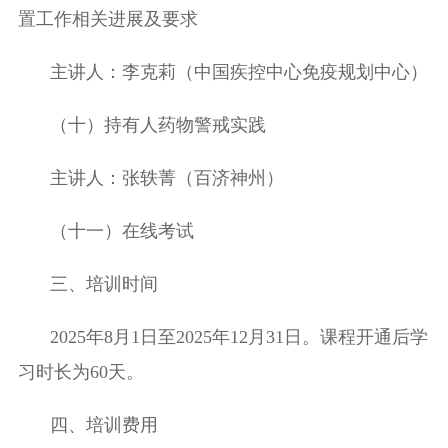
置工作相关进展及要求
主讲人：李克莉（中国疾控中心免疫规划中心）
（十）持有人药物警戒实践
主讲人：张轶菁（百济神州）
（十一）在线考试
三
、培训时间
202
5
年
8
月
1
日至
202
5
年
12
月
31
日。课程开通后学
习时长为
60
天。
四、培训费用