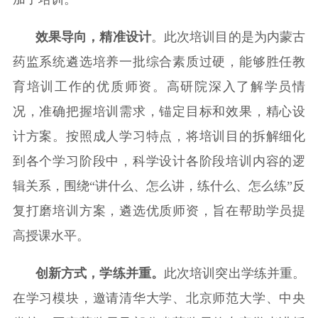
效果导向，
精准设计
。此次培训目的是为内蒙古
药监系统遴选培养一批
综合
素质过硬，
能够胜任教
育培训工作的优质
师资。高研院
深入
了解学员情
况
，
准确把握培训需求，锚定目标和效果，精心设
计方案。按照成人学习特点，
将培训目的拆解细化
到
各个
学习阶段中，科学设计各阶段培训内容的逻
辑关系，围绕“讲什么、怎么讲
，
练什么、怎么练
”
反
复打磨培训方案
，遴选优质师资，旨在帮助学员提
高授课水平。
创新方式，学练并重。
此次培训突出
学练
并重
。
在学习模块，邀请清华大学、北京师范大学、中央