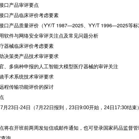
接口产品审评要点
接口产品临床评价考虑要素
产品质量评价（YY/T 1987—2025、YY/T 1996—2025等
用软件与网络安全审评关注点及常见问题分析
疗器械临床评价考虑要素
助决策类产品技术审评要求
官、多病种申报的人工智能大模型医疗器械的审评关注
镜手术系统技术审评要求
远程传输功能评价的探讨
点
7
月
23
日
-24
日（
7
月
22
日报到，
23日9:00开始，24
日1
7
:
3
0结束
将在开班前两周发短信或邮件通知，也可登录国家药品监督管理局高
”查询。