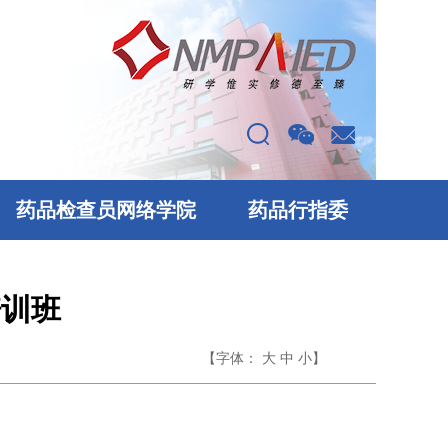
药品检查员网络学院
药品行指委
培训班
【字体：
】
大
中
小