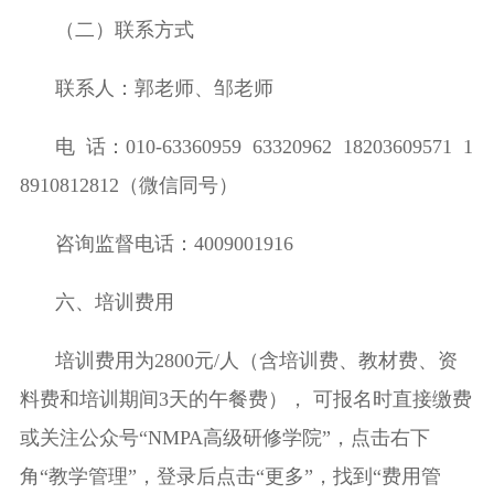
（二）联系方式
联系人：郭老师、
邹
老师
电
话：
010-63360959 63320962 18203609571 1
8910812812
（微信同号）
咨询监督电话：
4009001916
六、培训费用
培训费用为
2
8
00
元
/
人（含培训费、教材费、资
料费和培训期间
3
天的午餐费），
可报名时直接缴费
或关注公众号
“NMPA
高级研修学院
”
，点击右下
角
“
教学管理
”
，登录后点击
“
更多
”
，找到
“
费用管