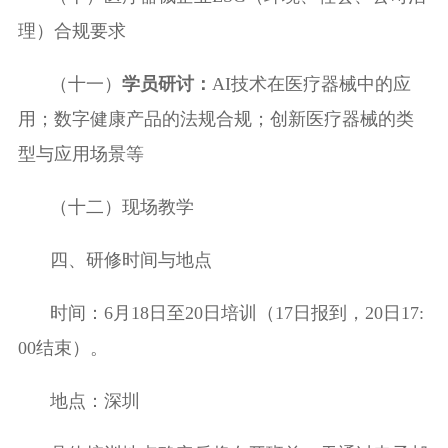
理）合规
要求
（
十一
）
学员
研讨
：
AI
技术在医疗器械中的应
用；数字健康产品的法规合规
；
创新医疗器械的类
型与应用场景等
（十
二
）现场教学
四、研修时间与地点
时间：
6
月
18
日至
20
日培训
（17
日报到，
20
日
17:
00
结束
）
。
地点：深圳