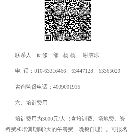
联系人：研修三部
杨
杨
谢洁琼
电
话：
010-63316466
、
63
447128
、
63365020
咨询监督电话：
4009001916
六、培训费用
培训费
用为
30
00
元
/
人（含培训费、场地费、资
料费和培训期间
2
天的午餐费
，
晚餐自理）。
可报名