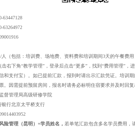
-63447128
-63264972
09001916
元
/
人（包括：培训费、场地费、资料费和培训期间
3
天
的
午餐费用
点击右下角“教学管理”，登录后点击“更多”，找到“费用管理”
信和支付宝）。如已提前汇款，报到时请出示汇款凭证。培
训期
票。因需提前预留房间，报名时请务必标明住宿要求并及时回复
监督管理局高级研修学院
商银行北京太平桥支行
09014403952
风险管理
（
昆明
）
+
学员姓名，
若单笔汇款包含多名学员费用，