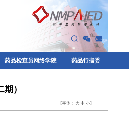
药品检查员网络学院
药品行指委
二期）
【字体：
】
大
中
小