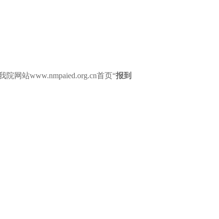
我院网站
www.nmpaied.org.cn
首页
“
报到