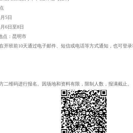
点
8
月
5
日
8
月
6
日至
8
日
地点：昆明市
在开班前
10
天通过电子邮件、短信或电话等方式通知，也可登录
。
方二维码进行报名。因场地和资料有限，限制人数，报满截止。