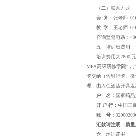
（二）联系方式
会
务：
张
老师
010
教
学：王老师
010
咨询监督电话：
40
五
、培训班费用
培训费用
为2800
MPA
高级研修学院”，
卡交纳（含银行卡、微
理，由入住酒店开具发
户
名：
国家药品
开
户
行：
中国工
账
号：
02000203
汇款请注明：
质量
六
、培训证书