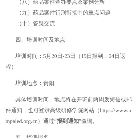
（八）
药品案件查办
要点及案例分析
（九）药品案件行刑衔接中的重点问题
（十）答疑交流
四、培训时间及地点
培训时间：
5
月
20
日
-2
3
日（
19
日报到，
2
4
日返
程）
培训地点：贵阳
具体培训时间、地点将在开班前两周发短信或邮
件通知，也可登录高级研修学院网站（
https://www.n
mpaied.org.cn
）通过“
报到通知
”查询。
五、培训报名