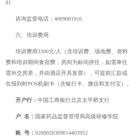
81
咨询监督电话：
4009001916
六、培训费用
培训费用
3300
元
/
人（含培训费、场地费、资料
费和培训期间食宿费，房间为标间拼住，如需单住
需补交房差，并由酒店开具发票），可提前汇款或
在报到时
POS
机刷卡（含银行卡、微信和支付宝）。
开户行：
中国工商银行北京太平桥支行
户
名：
国家药品监督管理局高级研修学院
账
号：
0200020309014403952