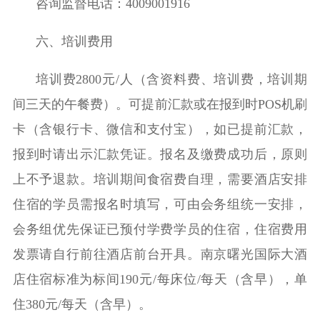
咨询监督电话：
4009001916
六、培训费用
培训费
2800
元
/
人（含资料费、培训费，培训期
间三天的午餐费）。可提前汇款或在报到时
POS
机刷
卡（含银行卡、微信和支付宝），如已提前汇款，
报到时请出示汇款凭证
。报名及缴费成功后，原则
上不予退款。
培训期间食宿费自理，
需要酒店安排
住宿的学员需报名时填写，可由会务组统一安排，
会务组优先保证已预付学费学员的住宿，
住宿费用
发票请自行前往酒店前台开具。
南京曙光国际大酒
店
住宿标准为标间
190
元
/
每床位
/
每天（含早），单
住
380
元
/
每天（含早）。