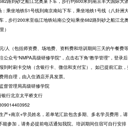
682路到砂之船江北奥莱下车，步行约600米到南京丰大国际大
机场：乘坐地铁S1号线到南京南站下车，乘坐地铁1号线（八卦洲
车，步行200米至临江地铁站南公交站乘坐682路到砂之船江北
公里）
800元/人（包括师资费、场地费、资料费和培训期间三天的午餐费
公众号“NMPA高级研修学院”，点击右下角“教学管理”，登录后
报到时刷卡交纳（含银行卡、微信和支付宝）。如已提前汇款，
费用自理，由入住酒店开具发票。
监督管理局高级研修学院
工商银行北京太平桥支行
09014403952
生产+南京+学员姓名，若单笔汇款包含多期、多名学员费用，
如不能参加，请务必提前电话通知我院。培训期间住宿可自行安