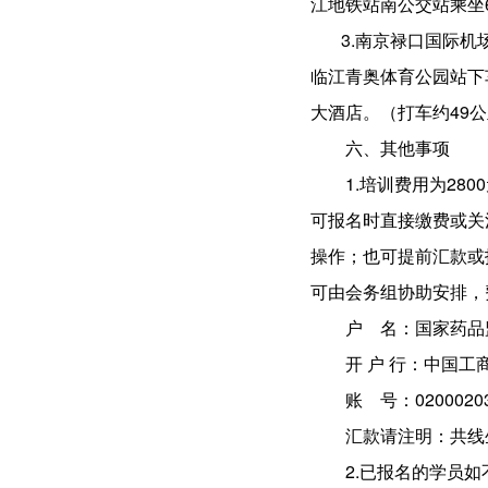
江地铁站南公交站乘坐
3.南京禄口国际
临江青奥体育公园站下
大酒店。（打车约49
六、其他事项
1.培训费用为2
可报名时直接缴费或关注
操作；也可提前汇款或
可由会务组协助安排，
户 名：国家药品
开 户 行：中国
账 号：02000203
汇款请注明：共线
2.已报名的学员