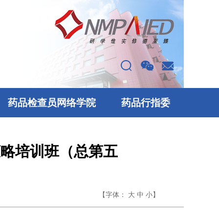
药品检查员网络学院
药品行指委
策略培训班（总第五
【字体：
】
大
中
小