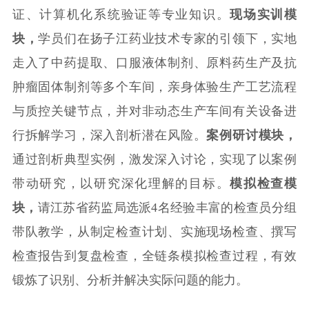
证、计算机化系统验证等专业知识。
现场
实训
模
块，
学员们在扬子江药业技术专家的引领下，实地
走入了中药提取、口服液体制剂、原料药生产及抗
肿瘤固体制剂等多个车间，亲身体验生产
工艺
流程
与质控关键节点，
并对非动态生产车间有关设备进
行拆解学习，
深入剖析潜在风险。
案例研讨
模块，
通过剖析典型实例，激发深入讨论，实现了以案例
带动研究，以研究深化理解
的目标。
模拟检查
模
块，
请
江苏省药监局选派4名经验丰富的检查员
分组
带队
教学，从制定检查计划、实施现场检查、撰写
检查报告
到
复盘检查
，
全链条模拟
检查
过程，有效
锻炼了识别、分析并解决实际问题的能力。