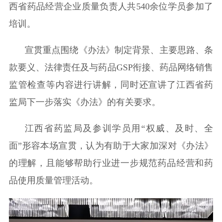
西省药品经营企业质量负责人
共540余
位学员
参加
了
培训
。
宣贯
重点围绕《办法》制定背景、主要思路、条
款要义、
法律责任
及与药品GSP衔接
、药品网络销售
监管检查
等内容
进行讲解，同时还
宣讲了
江西省药
监局下一步落实《办法》
的有关
要求
。
江西省药监局及参训学员用“权威、及时、全
面”形容本场宣贯，认为
有助于
大家加深对《办法》
的理解，且能够帮助行业进一步
规范药品经营和药
品使用质量管理活动
。