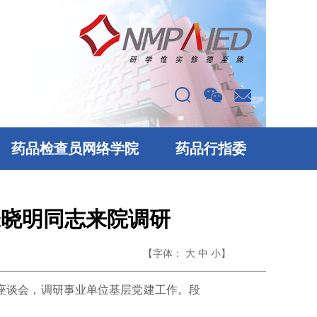
药品检查员网络学院
药品行指委
张晓明同志来院调研
【字体：
】
大
中
小
座谈会，调研事业单位基层党建工作。段